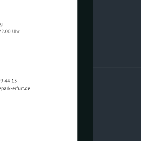
ag
22.00 Uhr
89 44 13
park-erfurt.de