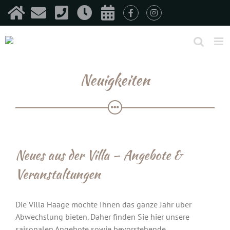
Zum
Inhalt
springen
Neuigkeiten
Neues aus der Villa – Angebote &
Veranstaltungen
Die Villa Haage möchte Ihnen das ganze Jahr über
Abwechslung bieten. Daher finden Sie hier unsere
saisonalen Angebote sowie bevorstehende