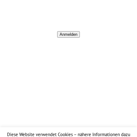
Empfang des Newsletter einverstanden sind. Wie mit
Ihren personenbezogenen Daten verfahren wird, können
Sie unserer
Datenschutzerklärung
entnehmen
Anmelden
SCHNELL GEFUNDEN
Startseite
Impressum
Datenschutz
Partner
Diese Website verwendet Cookies – nähere Informationen dazu